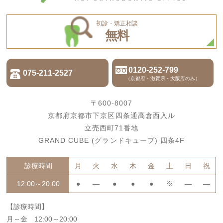
初診・矯正相談
無料
0120-252-799
075-211-2527
（京都府・滋賀県・大阪府のみ）
〒600-8007
京都府京都市下京区四条通高倉西入ル
立売西町71番地
GRAND CUBE (グランドキューブ) 四条4F
診療時間
月
火
水
木
金
土
日
祝
12:00～20:00
●
―
●
●
●
※
―
―
【診療時間】
月～金 12:00～20:00