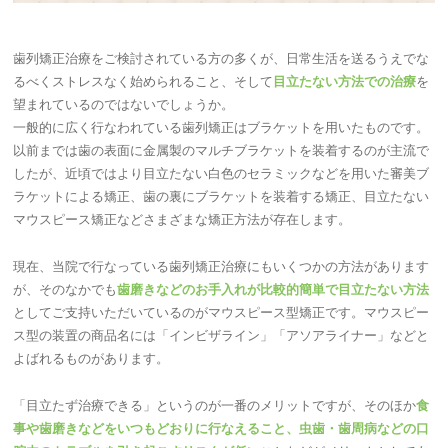
歯列矯正治療をご検討されている方の多くが、日常生活を送るうえでな
るべくストレスなく始められること、そして
目立たない方法での治療
を
望まれているのではないでしょうか。
一般的に広く行なわれている歯列矯正はブラケットを用いたものです。
以前までは歯の表面に金属製のマルチブラケットを装着するのが主流で
したが、近頃ではより目立たない白色のセラミックなどを用いた審美ブ
ラケットによる矯正、歯の裏にブラケットを装着する矯正、目立たない
マウスピース矯正などさまざまな矯正方法が存在します。
現在、当院で行なっている歯列矯正治療にもいくつかの方法があります
が、そのなかでも
歯磨きなどのお手入れが比較的簡単で目立たない方法
としてご支持いただいているのがマウスピース型矯正です。マウスピー
ス型の装置の商品名には「インビザライン」「アソアライナー」などと
よばれるものがあります。
「目立たず治療できる」というのが一番のメリットですが、そのほか
食
事や歯磨きなどをいつもどおりに行なえること、虫歯・歯周病などの口