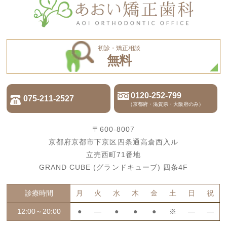
初診・矯正相談
無料
0120-252-799
075-211-2527
（京都府・滋賀県・大阪府のみ）
〒600-8007
京都府京都市下京区四条通高倉西入ル
立売西町71番地
GRAND CUBE (グランドキューブ) 四条4F
診療時間
月
火
水
木
金
土
日
祝
12:00～20:00
●
―
●
●
●
※
―
―