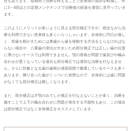
合もあります。短期間で治療を終えることで患者様の負担を軽減し、年
に3～4回ほどの定期メンテナンスで治療後の経過を適切に見守っていき
ます。
このようにメリットが多いように見える部分矯正ですが、残念ながら治
療を利用できない患者様も多くいらっしゃいます。全体的に凹凸が激し
く、前歯を動かすためには奥歯から歯を移動する方法をとらなければな
らない場合や、八重歯の突出が大きいため部分矯正では正しい歯の位置
に導けないケースでは利用できません。顎の骨格が問題で歯並びや噛み
合わせが悪くなっている場合も部分矯正では適切な治療を行なえませ
ん。さらに対象となる歯の歯根が成長段階で癒着しているケースも多々
あります。隣り合った歯がくっついた状態なので、全体的には歯に問題
がなくても部分矯正は難しくなります。
また、部分矯正は片顎のみでしか矯正を行なえないことが多く、治療を
施すことで上下の噛み合わせに問題が発生する可能性もあり、この場合
は部分矯正ではなく全体矯正をオススメしています。