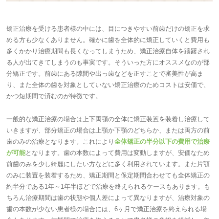
矯正治療を受ける患者様の中には、目につきやすい前歯だけの矯正を求
める方も少なくありません。確かに歯を全体的に矯正していくと費用も
多くかかり治療期間も長くなってしまうため、矯正治療自体を躊躇され
る人が出てきてしまうのも事実です。そういった方にオススメなのが部
分矯正です。前歯にある隙間や出っ歯などを正すことで審美性が高ま
り、また全体の歯を対象としていない矯正治療のためコストは安価で、
かつ短期間で済むのが特徴です。
一般的な矯正治療の場合は上下両顎の全体に矯正装置を装着し治療して
いきますが、部分矯正の場合は上顎か下顎のどちらか、または両方の前
歯のみの治療となります。これにより
全体矯正の半分以下の費用で治療
が可能
となります。歯の本数によって費用は変動しますが、安価なため
前歯のみを少し綺麗にしたい方などに多く利用されています。また片顎
のみに装置を装着するため、矯正期間と保定期間合わせても全体矯正の
約半分である1年～1年半ほどで治療を終えられるケースもあります。も
ちろん治療期間は歯の状態や個人差によって異なりますが、治療対象の
歯の本数が少ない患者様の場合には、6ヶ月で矯正治療を終えられる場