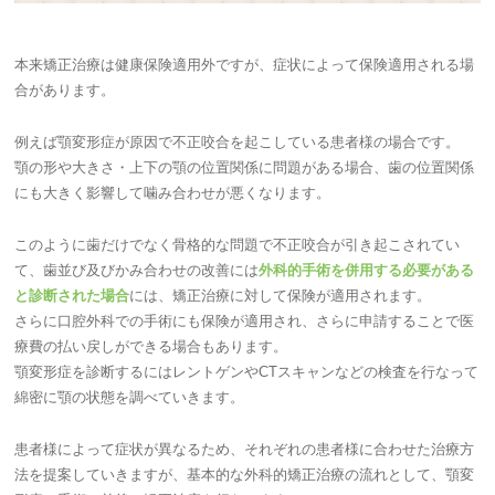
本来矯正治療は健康保険適用外ですが、症状によって保険適用される場
合があります。
例えば顎変形症が原因で不正咬合を起こしている患者様の場合です。
顎の形や大きさ・上下の顎の位置関係に問題がある場合、歯の位置関係
にも大きく影響して噛み合わせが悪くなります。
このように歯だけでなく骨格的な問題で不正咬合が引き起こされてい
て、歯並び及びかみ合わせの改善には
外科的手術を併用する必要がある
と診断された場合
には、矯正治療に対して保険が適用されます。
さらに口腔外科での手術にも保険が適用され、さらに申請することで医
療費の払い戻しができる場合もあります。
顎変形症を診断するにはレントゲンやCTスキャンなどの検査を行なって
綿密に顎の状態を調べていきます。
患者様によって症状が異なるため、それぞれの患者様に合わせた治療方
法を提案していきますが、基本的な外科的矯正治療の流れとして、顎変