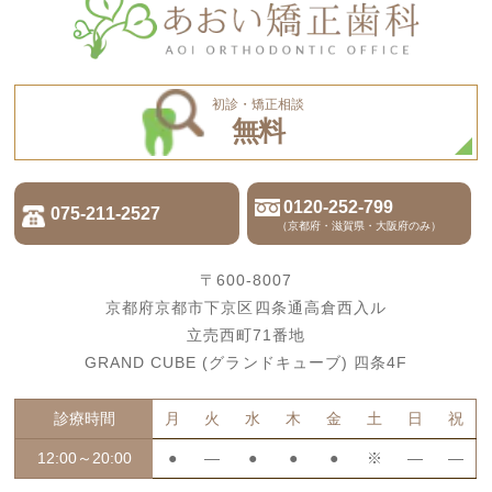
初診・矯正相談
無料
0120-252-799
075-211-2527
（京都府・滋賀県・大阪府のみ）
〒600-8007
京都府京都市下京区四条通高倉西入ル
立売西町71番地
GRAND CUBE (グランドキューブ) 四条4F
診療時間
月
火
水
木
金
土
日
祝
12:00～20:00
●
―
●
●
●
※
―
―